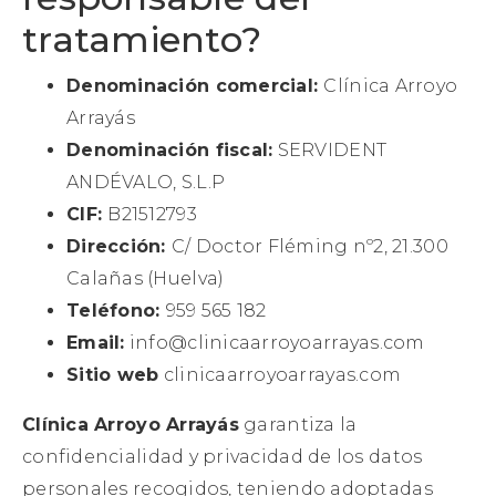
tratamiento?
Denominación comercial:
Clínica Arroyo
Arrayás
Denominación fiscal:
SERVIDENT
ANDÉVALO, S.L.P
CIF:
B21512793
Dirección:
C/ Doctor Fléming nº2, 21.300
Calañas (Huelva)
Teléfono:
959 565 182
Email:
info@clinicaarroyoarrayas.com
Sitio web
clinicaarroyoarrayas.com
Clínica Arroyo Arrayás
garantiza la
confidencialidad y privacidad de los datos
personales recogidos, teniendo adoptadas